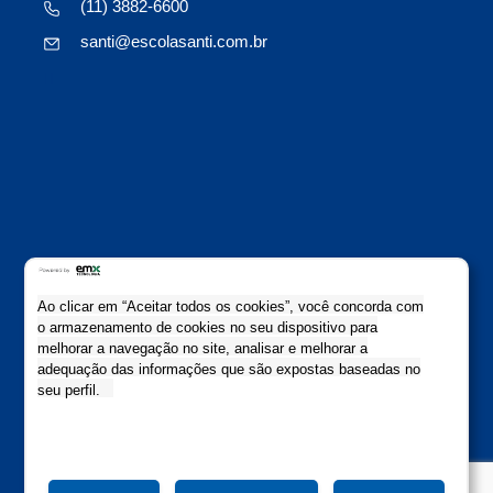
(11) 3882-6600
santi@escolasanti.com.br
Ao clicar em “Aceitar todos os cookies”, você concorda com
o armazenamento de cookies no seu dispositivo para
O jeito Santi de ser e aprender
melhorar a navegação no site, analisar e melhorar a
Copyright Escola Santi 2021
adequação das informações que são expostas baseadas no
Todos os direitos reservados
seu perfil.
Colaboração: Evolutiva Comunicação