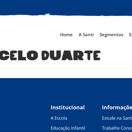
Home
A Santi
Segmentos
E
celo Duarte
Institucional
Informaçõ
A Escola
Estude na Sant
Educação Infantil
Trabalhe Cono