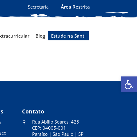
Secretaria
Área Restrita
xtracurricular
Blog
Estude na Santi
Ab
es
Contato
Rua Abílio Soares, 425
i
CEP: 04005-001
sco
Paraíso | São Paulo | SP