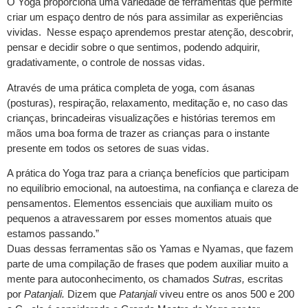
O Yoga proporciona uma variedade de ferramentas que permite
criar um espaço dentro de nós para assimilar as experiências
vividas. Nesse espaço aprendemos prestar atenção, descobrir,
pensar e decidir sobre o que sentimos, podendo adquirir,
gradativamente, o controle de nossas vidas.
Através de uma prática completa de yoga, com ásanas
(posturas), respiração, relaxamento, meditação e, no caso das
crianças, brincadeiras visualizações e histórias teremos em
mãos uma boa forma de trazer as crianças para o instante
presente em todos os setores de suas vidas.
A prática do Yoga traz para a criança benefícios que participam
no equilíbrio emocional, na autoestima, na confiança e clareza de
pensamentos. Elementos essenciais que auxiliam muito os
pequenos a atravessarem por esses momentos atuais que
estamos passando.”
Duas dessas ferramentas são os Yamas e Nyamas, que fazem
parte de uma compilação de frases que podem auxiliar muito a
mente para autoconhecimento, os chamados
Sutras,
escritas
por
Patanjali.
Dizem que
Patanjali
viveu entre os anos 500 e 200