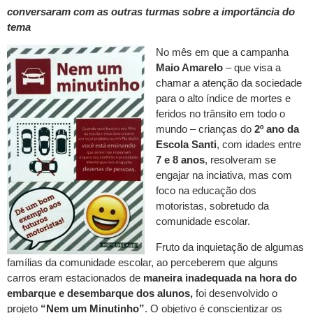
conversaram com as outras turmas sobre a importância do
tema
No mês em que a campanha
Maio Amarelo
– que visa a
chamar a atenção da sociedade
para o alto índice de mortes e
feridos no trânsito em todo o
mundo – crianças do
2º ano da
Escola Santi
, com idades entre
7 e 8 anos
, resolveram se
engajar na inciativa, mas com
foco na educação dos
motoristas, sobretudo da
comunidade escolar.
Fruto da inquietação de algumas
famílias da comunidade escolar, ao perceberem que alguns
carros eram estacionados de
maneira inadequada na hora do
embarque e desembarque dos alunos,
foi desenvolvido o
projeto
“Nem um Minutinho”
. O objetivo é conscientizar os