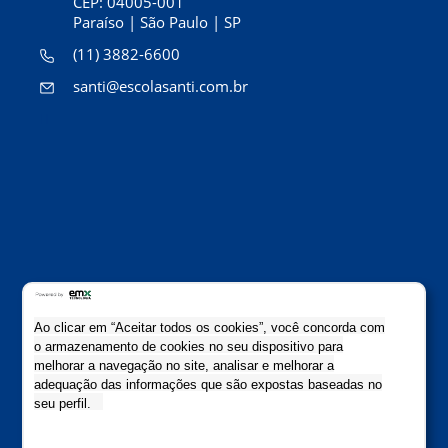
CEP: 04005-001
Paraíso | São Paulo | SP
(11) 3882-6600
santi@escolasanti.com.br
Ao clicar em “Aceitar todos os cookies”, você concorda com
O jeito Santi de ser e aprender
o armazenamento de cookies no seu dispositivo para
melhorar a navegação no site, analisar e melhorar a
Copyright Escola Santi 2021
adequação das informações que são expostas baseadas no
Todos os direitos reservados
seu perfil.
Colaboração: Evolutiva Comunicação