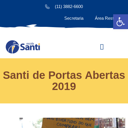
(11) 3882-6600
Ab
Secretaria
Área Restrita
Estude na Santi
Santi de Portas Abertas
2019