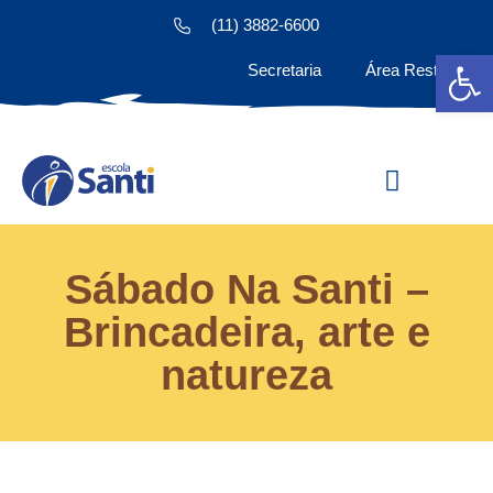
(11) 3882-6600
Ab
Secretaria
Área Restrita
Estude na Santi
Sábado Na Santi –
Brincadeira, arte e
natureza