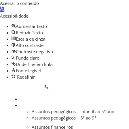
Acessar o conteúdo
Abrir a barra de ferramentas
Acessibilidade
Aumentar texto
Reduzir Texto
Escala de cinza
Alto contraste
Contraste negativo
Fundo claro
Underline em links
Fonte legível
Redefinir
Ir
(11) 3882-6600
para
o
Secretaria
conteúdo
Área Restrita
Assuntos pedagógicos – Infantil ao 5° ano
Assuntos pedagógicos – 6° ao 9°
Assuntos financeiros