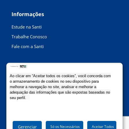
Informações
Estude na Santi
Trabalhe Conosco
Fale com a Santi
Contato
Rua Abílio Soares, 425
Ao clicar em “Aceitar todos os cookies”, você concorda com
CEP: 04005-001
o armazenamento de cookies no seu dispositivo para
Paraíso | São Paulo | SP
melhorar a navegação no site, analisar e melhorar a
adequação das informações que são expostas baseadas no
(11) 3882-6600
seu perfil.
santi@escolasanti.com.br
Gerenciar
Só os Necessários
Aceitar Todos