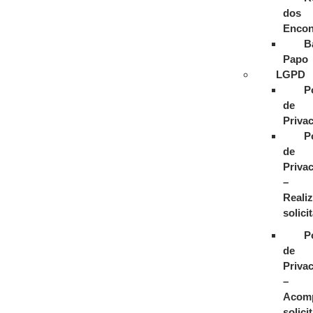
dos
Encon
B
Papo
LGPD
P
de
Priva
P
de
Priva
–
Realiz
solici
P
de
Priva
–
Acom
solici