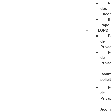
R
dos
Encon
B
Papo
LGPD
P
de
Priva
P
de
Priva
–
Realiz
solici
P
de
Priva
–
Acom