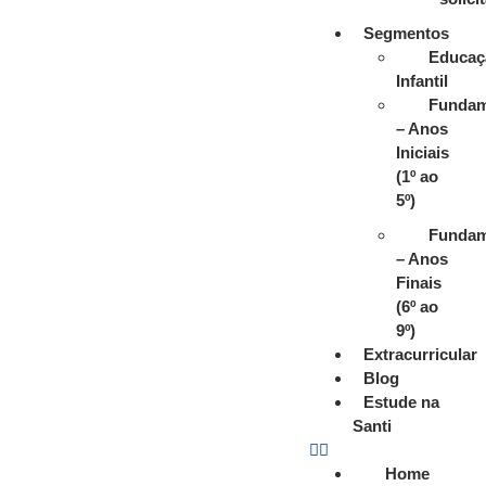
Segmentos
Educaç
Infantil
Fundam
– Anos
Iniciais
(1º ao
5º)
Fundam
– Anos
Finais
(6º ao
9º)
Extracurricular
Blog
Estude na
Santi
Home