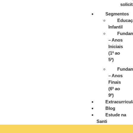
solici
Segmentos
Educaç
Infantil
Fundam
– Anos
Iniciais
(1º ao
5º)
Fundam
– Anos
Finais
(6º ao
9º)
Extracurricul
Blog
Estude na
Santi