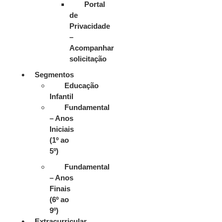
Portal
de
Privacidade
–
Acompanhar
solicitação
Segmentos
Educação
Infantil
Fundamental
– Anos
Iniciais
(1º ao
5º)
Fundamental
– Anos
Finais
(6º ao
9º)
Extracurricular