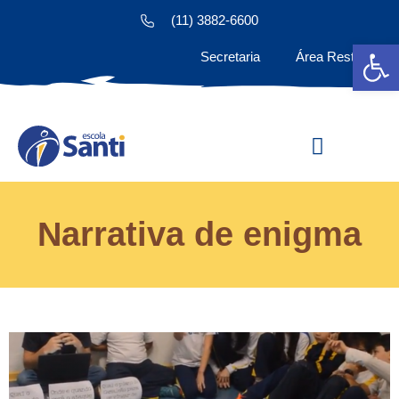
(11) 3882-6600
Ab
Secretaria
Área Restrita
Estude na Santi
Narrativa de enigma