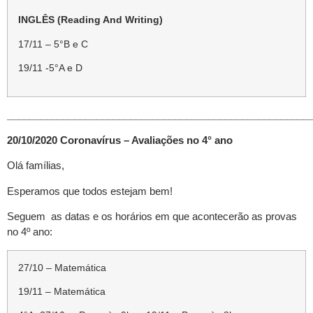
INGLÊS (Reading And Writing)
17/11 – 5°B e C
19/11 -5°A e D
______________________________________________________
20/10/2020 Coronavírus – Avaliações no 4° ano
Olá famílias,
Esperamos que todos estejam bem!
Seguem as datas e os horários em que acontecerão as provas
no 4º ano:
27/10 – Matemática
19/11 – Matemática