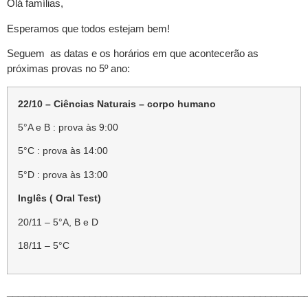
Olá famílias,
Esperamos que todos estejam bem!
Seguem as datas e os horários em que acontecerão as
próximas provas no 5º ano:
22/10 – Ciências Naturais – corpo humano
5°A e B : prova às 9:00
5°C : prova às 14:00
5°D : prova às 13:00
Inglês ( Oral Test)
20/11 – 5°A, B e D
18/11 – 5°C
______________________________________________________