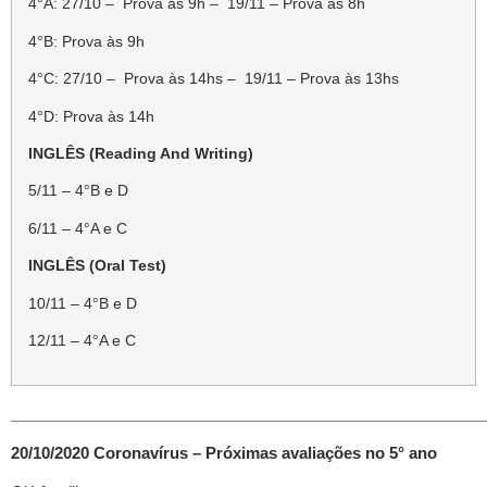
4°A: 27/10 – Prova às 9h – 19/11 – Prova às 8h
4°B: Prova às 9h
4°C: 27/10 – Prova às 14hs – 19/11 – Prova às 13hs
4°D: Prova às 14h
INGLÊS (Reading And Writing)
5/11 – 4°B e D
6/11 – 4°A e C
INGLÊS (Oral Test)
10/11 – 4°B e D
12/11 – 4°A e C
______________________________________________________
20/10/2020 Coronavírus – Próximas avaliações no 5° ano