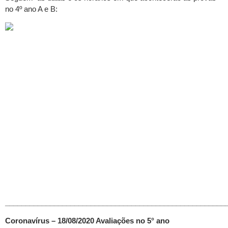
no 4º ano A e B:
______________________________________________________
Coronavírus – 18/08/2020 Avaliações no 5° ano