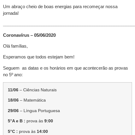
Um abraço cheio de boas energias para recomeçar nossa
jornada!
______________________________________________________
Coronavírus – 05/06/2020
Olá famílias,
Esperamos que todos estejam bem!
Seguem as datas e os horários em que acontecerão as provas
no 5º ano:
11/06
– Ciências Naturais
18/06
– Matemática
29/06
– Língua Portuguesa
5°A e B :
prova às
9:00
5°C :
prova às
14:00