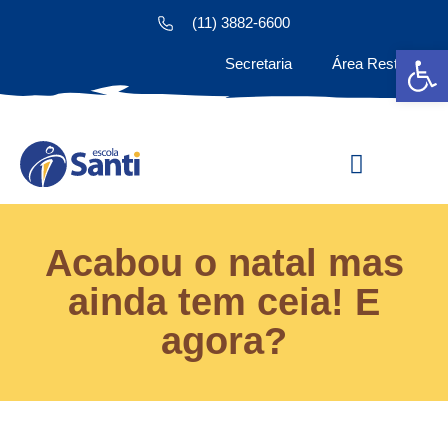
(11) 3882-6600
Ab
Secretaria
Área Restrita
Estude na Santi
Acabou o natal mas
ainda tem ceia! E
agora?