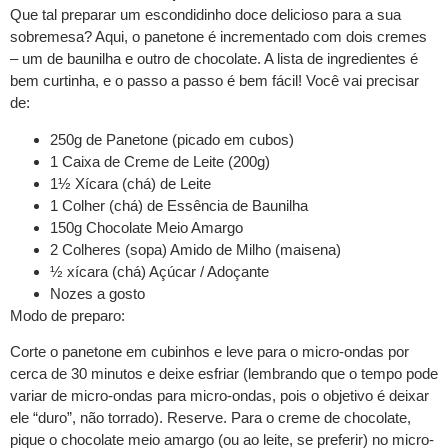
Que tal preparar um escondidinho doce delicioso para a sua
sobremesa? Aqui, o panetone é incrementado com dois cremes
– um de baunilha e outro de chocolate. A lista de ingredientes é
bem curtinha, e o passo a passo é bem fácil! Você vai precisar
de:
250g de Panetone (picado em cubos)
1 Caixa de Creme de Leite (200g)
1½ Xícara (chá) de Leite
1 Colher (chá) de Essência de Baunilha
150g Chocolate Meio Amargo
2 Colheres (sopa) Amido de Milho (maisena)
½ xícara (chá) Açúcar / Adoçante
Nozes a gosto
Modo de preparo:
Corte o panetone em cubinhos e leve para o micro-ondas por
cerca de 30 minutos e deixe esfriar (lembrando que o tempo pode
variar de micro-ondas para micro-ondas, pois o objetivo é deixar
ele “duro”, não torrado). Reserve. Para o creme de chocolate,
pique o chocolate meio amargo (ou ao leite, se preferir)
no micro-