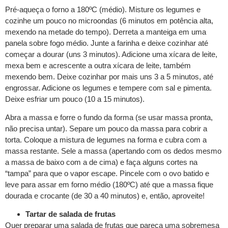
Pré-aqueça o forno a 180ºC (médio). Misture os legumes e
cozinhe um pouco no microondas (6 minutos em potência alta,
mexendo na metade do tempo). Derreta a manteiga em uma
panela sobre fogo médio. Junte a farinha e deixe cozinhar até
começar a dourar (uns 3 minutos). Adicione uma xícara de leite,
mexa bem e acrescente a outra xícara de leite, também
mexendo bem. Deixe cozinhar por mais uns 3 a 5 minutos, até
engrossar. Adicione os legumes e tempere com sal e pimenta.
Deixe esfriar um pouco (10 a 15 minutos).
Abra a massa e forre o fundo da forma (se usar massa pronta,
não precisa untar). Separe um pouco da massa para cobrir a
torta. Coloque a mistura de legumes na forma e cubra com a
massa restante. Sele a massa (apertando com os dedos mesmo
a massa de baixo com a de cima) e faça alguns cortes na
“tampa” para que o vapor escape. Pincele com o ovo batido e
leve para assar em forno médio (180ºC) até que a massa fique
dourada e crocante (de 30 a 40 minutos) e, então, aproveite!
Tartar de salada de frutas
Quer preparar uma salada de frutas que pareça uma sobremesa