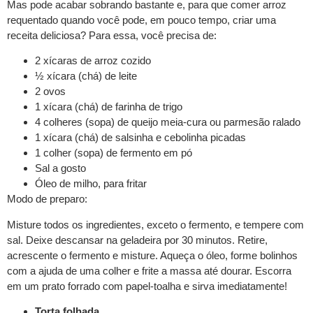
Mas pode acabar sobrando bastante e, para que comer arroz
requentado quando você pode, em pouco tempo, criar uma
receita deliciosa? Para essa, você precisa de:
2 xícaras de arroz cozido
½ xícara (chá) de leite
2 ovos
1 xícara (chá) de farinha de trigo
4 colheres (sopa) de queijo meia-cura ou parmesão ralado
1 xícara (chá) de salsinha e cebolinha picadas
1 colher (sopa) de fermento em pó
Sal a gosto
Óleo de milho, para fritar
Modo de preparo:
Misture todos os ingredientes, exceto o fermento, e tempere com
sal. Deixe descansar na geladeira por 30 minutos. Retire,
acrescente o fermento e misture. Aqueça o óleo, forme bolinhos
com a ajuda de uma colher e frite a massa até dourar. Escorra
em um prato forrado com papel-toalha e sirva imediatamente!
Torta folhada