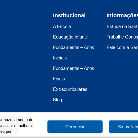
Institucional
Informaçõe
A Escola
Estude na Sant
Educação Infantil
Trabalhe Cono
Fundamental – Anos
Fale com a San
Iniciais
Fundamental – Anos
Finais
Extracurriculares
Blog
o armazenamento de
analisar e melhorar
Gerenciar
Só os Nec
u perfil.