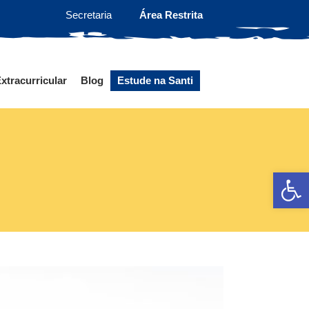
Secretaria
Área Restrita
xtracurricular
Blog
Estude na Santi
Ab