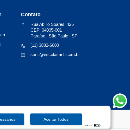
s
Contato
Rua Abílio Soares, 425
i
CEP: 04005-001
sco
Paraíso | São Paulo | SP
ti
(11) 3882-6600
santi@escolasanti.com.br
essários
Aceitar Todos