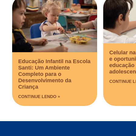
Celular na
e oportun
Educação Infantil na Escola
educação 
Santi: Um Ambiente
adolescen
Completo para o
Desenvolvimento da
CONTINUE L
Criança
CONTINUE LENDO »