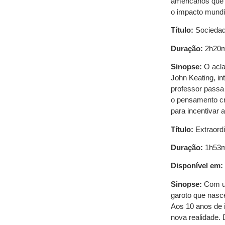
americanos que 
o impacto mundi
Título:
Sociedad
Duração:
2h20
Sinopse:
O acla
John Keating, in
professor passa a
o pensamento crí
para incentivar
Título:
Extraordi
Duração:
1h53
Disponível em:
Sinopse:
Com um
garoto que nasc
Aos 10 anos de i
nova realidade. 