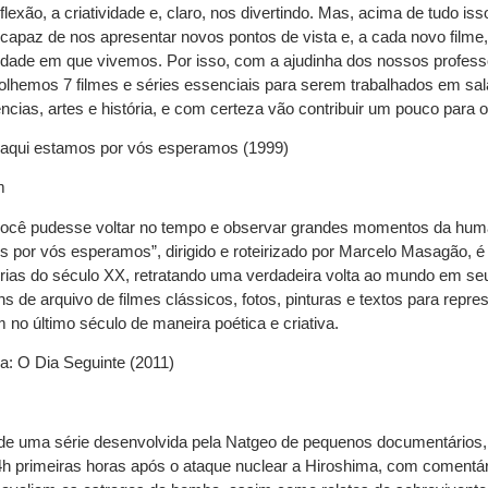
flexão, a criatividade e, claro, nos divertindo. Mas, acima de tudo 
 capaz de nos apresentar novos pontos de vista e, a cada novo filme
dade em que vivemos. Por isso, com a ajudinha dos nossos professo
colhemos 7 filmes e séries essenciais para serem trabalhados em sa
cias, artes e história, e com certeza vão contribuir um pouco para 
aqui estamos por vós esperamos (1999)
m
você pudesse voltar no tempo e observar grandes momentos da hum
s por vós esperamos”, dirigido e roteirizado por Marcelo Masagão, 
ias do século XX, retratando uma verdadeira volta ao mundo em seu 
ns de arquivo de filmes clássicos, fotos, pinturas e textos para re
no último século de maneira poética e criativa.
a: O Dia Seguinte (2011)
de uma série desenvolvida pela Natgeo de pequenos documentários,
4h primeiras horas após o ataque nuclear a Hiroshima, com comentári