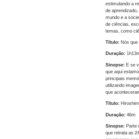
estimulando a re
de aprendizado,
mundo e a socie
de ciências, es
temas, como ciên
Título:
Nós que 
Duração:
1h13
Sinopse:
E se 
que aqui estamo
principais memór
utilizando image
que aconteceram 
Título:
Hiroshim
Duração:
46m
Sinopse:
Parte 
que retrata as 2