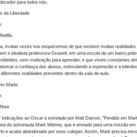
decedor para todos nós.
es da Liberdade
m
Netflix
a, muitas vezes nos esquecemos de que existem muitas realidades d
ovem e idealista professora Gruwell, em uma escola de um bairro pob
rebeldes, sem motivação para aprender, e que vivem constantes atrito
retomar a confiança dos alunos, estimulando a expressão e a tolerân
iferentes realidades presentes dentro da sala de aula.
em Marte
m
Now
indicações ao Oscar e estrelado por Matt Damon, “Perdido em Marte
tória do astronauta Mark Watney, que é enviado para uma missão e
to e acaba abandonado por seus colegas. Assim, Mark precisa encon