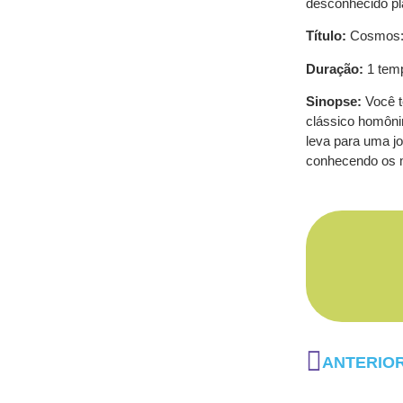
desconhecido pl
Título:
Cosmos:
Duração:
1 tem
Sinopse:
Você t
clássico homônim
leva para uma j
conhecendo os m
ANTERIO