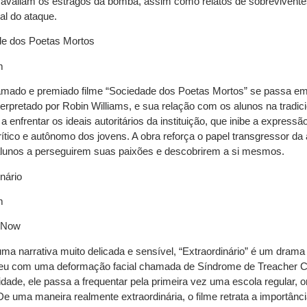
avaliam os estragos da bomba, assim como relatos de sobrevivente
al do ataque.
e dos Poetas Mortos
m
mado e premiado filme “Sociedade dos Poetas Mortos” se passa em 1
terpretado por Robin Williams, e sua relação com os alunos na tradi
 enfrentar os ideais autoritários da instituição, que inibe a expressão
tico e autônomo dos jovens. A obra reforça o papel transgressor da
 alunos a perseguirem suas paixões e descobrirem a si mesmos.
nário
m
Now
a narrativa muito delicada e sensível, “Extraordinário” é um dra
eu com uma deformação facial chamada de Síndrome de Treacher Colli
dade, ele passa a frequentar pela primeira vez uma escola regular, 
De uma maneira realmente extraordinária, o filme retrata a importân