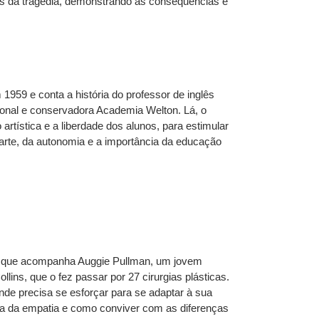
s da tragédia, demonstrando as consequências e
959 e conta a história do professor de inglês
cional e conservadora Academia Welton. Lá, o
 artística e a liberdade dos alunos, para estimular
 arte, da autonomia e a importância da educação
ma que acompanha Auggie Pullman, um jovem
ns, que o fez passar por 27 cirurgias plásticas.
onde precisa se esforçar para se adaptar à sua
cia da empatia e como conviver com as diferenças