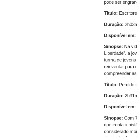
pode ser engran
Título:
Escritor
Duração:
2h03
Disponível em:
Sinopse:
Na vid
Liberdade”, a j
turma de jovens 
reinventar para 
compreender as d
Título:
Perdido 
Duração:
2h31
Disponível em:
Sinopse:
Com 7 
que conta a his
considerado mor