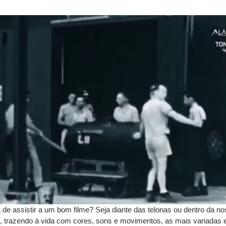
e assistir a um bom filme? Seja diante das telonas ou dentro da no
, trazendo à vida com cores, sons e movimentos, as mais variadas e