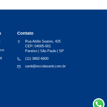
s
Contato
Rua Abílio Soares, 425
i
CEP: 04005-001
sco
Paraíso | São Paulo | SP
ti
(11) 3882-6600
santi@escolasanti.com.br