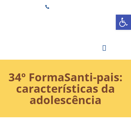
(11) 3882-6600
Ab
Secretaria
Área Restrita
Estude na Santi
34º FormaSanti-pais:
características da
adolescência