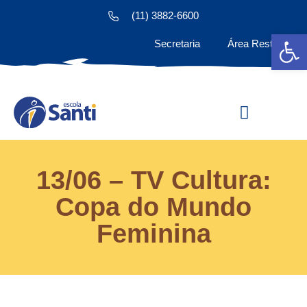
(11) 3882-6600
Ab
Secretaria
Área Restrita
Estude na Santi
13/06 – TV Cultura:
Copa do Mundo
Feminina