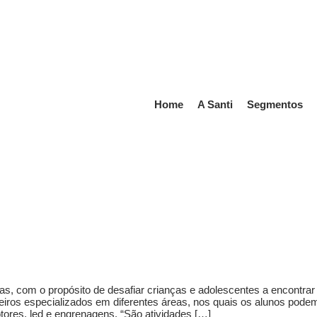
Home
A Santi
Segmentos
ogias, com o propósito de desafiar crianças e adolescentes a encontr
iros especializados em diferentes áreas, nos quais os alunos podem 
ores, led e engrenagens. “São atividades […]