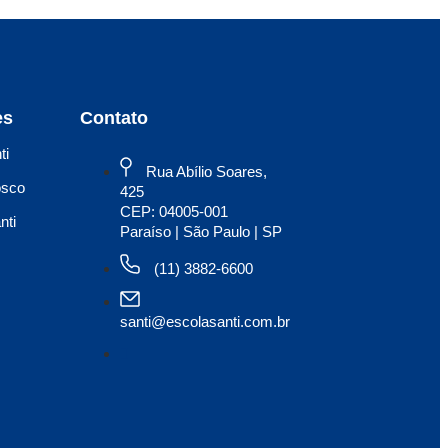
es
Contato
ti
Rua Abílio Soares,
osco
425
CEP: 04005-001
nti
Paraíso | São Paulo | SP
(11) 3882-6600
santi@escolasanti.com.br