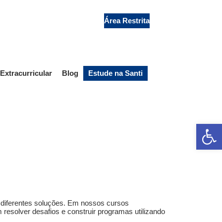
Secretaria
Área Restrita
Extracurricular
Blog
Estude na Santi
Ab
ar diferentes soluções. Em nossos cursos
resolver desafios e construir programas utilizando