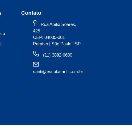
s
Contato
i
Rua Abílio Soares,
425
sco
CEP: 04005-001
ti
Paraíso | São Paulo | SP
(11) 3882-6600
santi@escolasanti.com.br