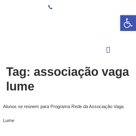
(11) 3882-6600
Ab
Secretaria
Área Restrita
Estude na Santi
Tag:
associação vaga
lume
Alunos se reúnem para Programa Rede da Associação Vaga
Lume