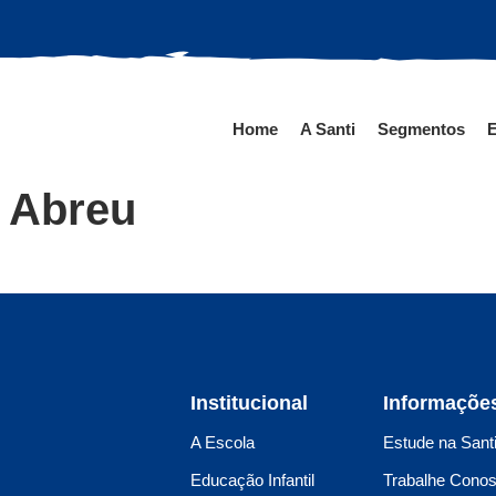
Home
A Santi
Segmentos
E
e Abreu
Institucional
Informaçõe
A Escola
Estude na Sant
Educação Infantil
Trabalhe Cono