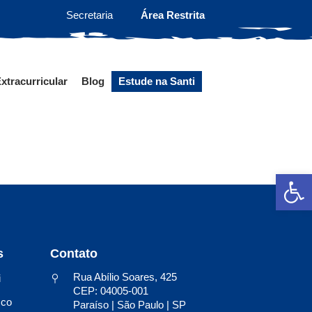
Secretaria
Área Restrita
xtracurricular
Blog
Estude na Santi
Ab
s
Contato
Rua Abílio Soares, 425
i
CEP: 04005-001
sco
Paraíso | São Paulo | SP