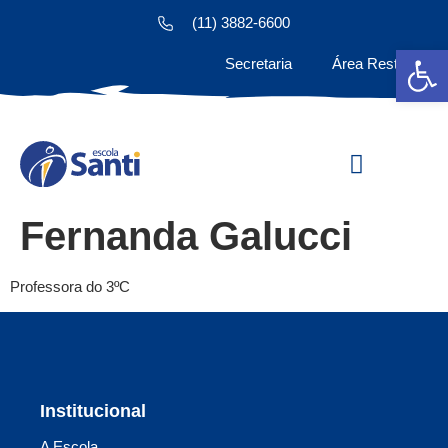
(11) 3882-6600
Ab
Secretaria
Área Restrita
Estude na Santi
Fernanda Galucci
Professora do 3ºC
Institucional
A Escola