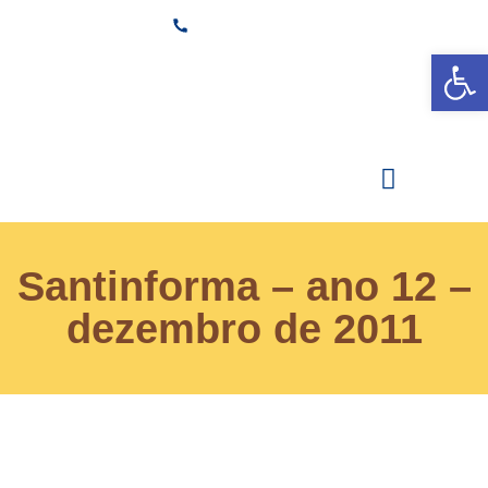
(11) 3882-6600
Ab
Secretaria
Área Restrita
Estude na Santi
Santinforma – ano 12 –
dezembro de 2011