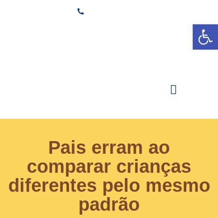
(11) 3882-6600
Ab
Secretaria
Área Restrita
Estude na Santi
Pais erram ao
comparar crianças
diferentes pelo mesmo
padrão