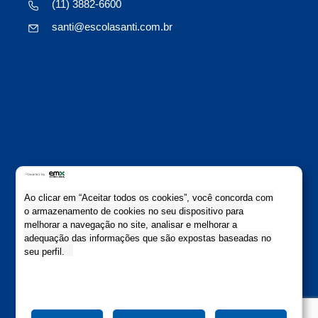
(11) 3882-6600
santi@escolasanti.com.br
Ao clicar em “Aceitar todos os cookies”, você concorda com
o armazenamento de cookies no seu dispositivo para
O jeito Santi de ser e aprender
melhorar a navegação no site, analisar e melhorar a
Copyright Escola Santi 2021
adequação das informações que são expostas baseadas no
Todos os direitos reservados
seu perfil.
Colaboração: Evolutiva Comunicação