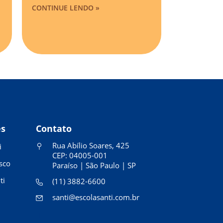
CONTINUE LENDO »
es
Contato
Rua Abílio Soares, 425
i
CEP: 04005-001
sco
Paraíso | São Paulo | SP
ti
(11) 3882-6600
santi@escolasanti.com.br