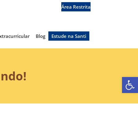
Secretaria
Área Restrita
xtracurricular
Blog
Estude na Santi
ando!
Ab