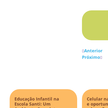
Anterior
Próximo
Educação Infantil na
Celular n
Escola Santi: Um
e oportun