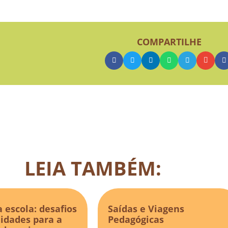
COMPARTILHE
LEIA TAMBÉM:
a escola: desafios
Saídas e Viagens
idades para a
Pedagógicas​