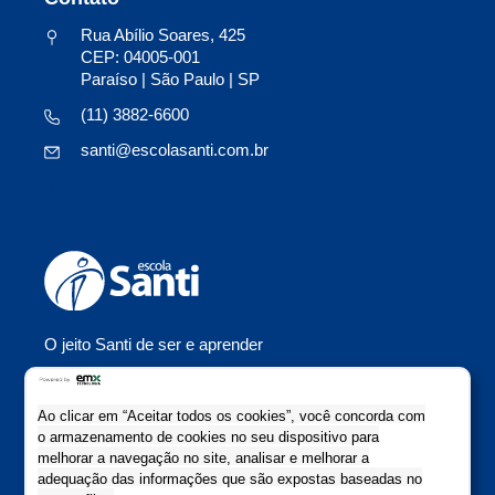
Rua Abílio Soares, 425
CEP: 04005-001
Paraíso | São Paulo | SP
(11) 3882-6600
santi@escolasanti.com.br
O jeito Santi de ser e aprender
Copyright Escola Santi 2021
Todos os direitos reservados
Ao clicar em “Aceitar todos os cookies”, você concorda com
Colaboração: Evolutiva Comunicação
o armazenamento de cookies no seu dispositivo para
melhorar a navegação no site, analisar e melhorar a
adequação das informações que são expostas baseadas no